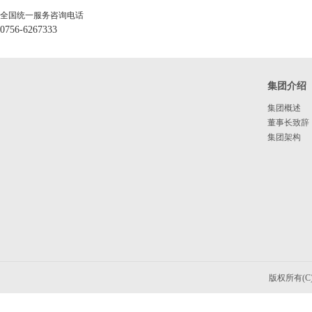
全国统一服务咨询电话
0756-6267333
集团介绍
集团概述
董事长致辞
集团架构
版权所有(