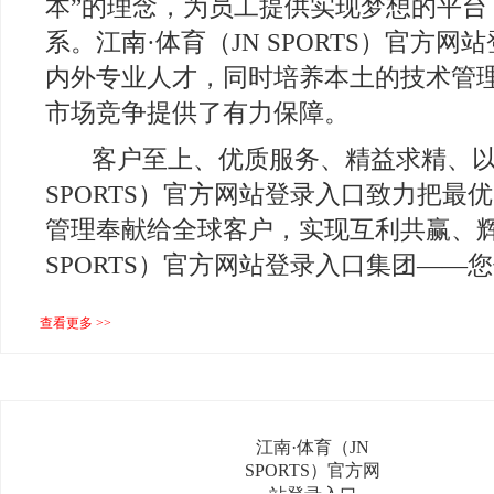
本”的理念，为员工提供实现梦想的平台
系。江南·体育（JN SPORTS）官方
内外专业人才，同时培养本土的技术管
市场竞争提供了有力保障。
客户至上、优质服务、精益求精、以
SPORTS）官方网站登录入口致力把最
管理奉献给全球客户，实现互利共赢、辉
SPORTS）官方网站登录入口集团——
查看更多 >>
江南·体育（JN
SPORTS）官方网