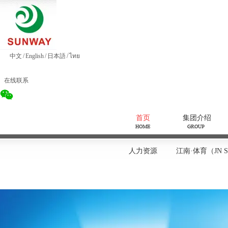
中文
/
English
/
日本語
/
ไทย
在线联系
首页
集团介绍
人力资源
江南·体育（JN 