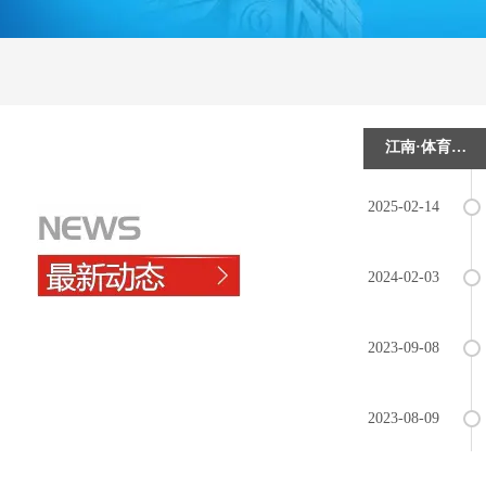
江南·体育（JN SPORTS）官方网站登录入口动态
2025-02-14
2024-02-03
2023-09-08
2023-08-09