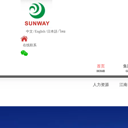
中文
/
English
/
日本語
/
ไทย
在线联系
首页
集
人力资源
江南