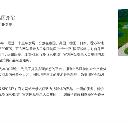
集团介绍
GROUP
1995年，经过二十五年发展，分别在泰国、美国、德国、日本、香港等地
SPORTS）官方网站登录入口集团响应“一带一路”国家战略，对自身产
国门，远销欧美。
江南·体育（JN SPORTS）官方网站登录入口集团与海
站式的产品制造服务。
以人为本”的理念，为员工提供实现梦想的平台，拥有自己独特的企业文化体
平台吸引海内外专业人才，同时培养本土的技术管理精英，为集团的创新发
N SPORTS）官方网站登录入口致力把最优的产品、一流的服务、科学
N SPORTS）官方网站登录入口集团——您值得信赖和选择的合作伙