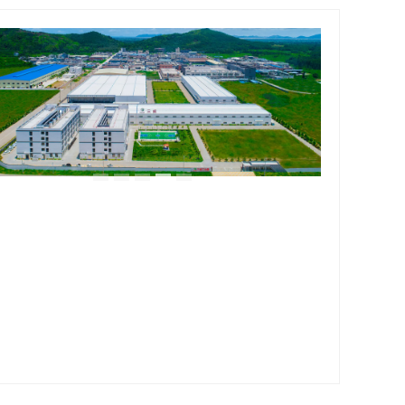
1
2
3
4
5