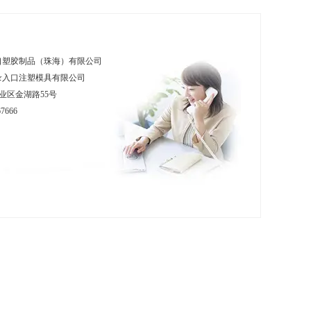
录入口塑胶制品（珠海）有限公司
站登录入口注塑模具有限公司
业区金湖路55号
67666