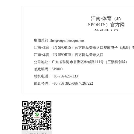
江南·体育（JN
SPORTS）官方网
站登录入口
CONTACT US
集团总部 The group's headquarters
江南·体育（JN SPORTS）官方网站登录入口塑胶电子（珠海
江南·体育（JN SPORTS）官方网站登录入口
公司地址：广东省珠海市香洲区华威路111号（三溪科创城）
邮政编码：519000
总机电话：+86-756-6267333
传真号码：+86-756-3927066 / 6267222