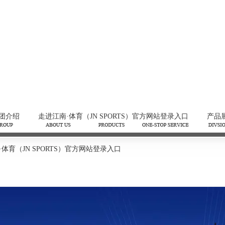
团介绍
走进江南·体育（JN SPORTS）官方网站登录入口
产品
·体育（JN SPORTS）官方网站登录入口