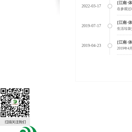
江南·
2022-03-17
在参观过程中
贝理纯董
江南·
2019-07-17
生活垃圾交由环卫部门统一清运
江南·
2019-04-23
2019
大常委会